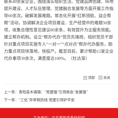
联系40余家企业，围绕落实组织生活、党建品牌创建、阵地
提升建设、人才队伍管理、党建融合发展等方面开展工作指
导60余次。破解发展难题。常态化开展“红帆领航、益企帮
帮”活动，协调解决企业项目建设、生产经营中的难题50余
项，收集合理性意见建议80余条，有效提升为企服务效能。
建立帮办机制。设立“帮办代办”党员先锋岗，组织党员干部
针对重点项目实施专人“一对一”“点对点”帮办代办服务，助
力重点项目快落地、快投产。截至目前，累计帮助12家企业
代办事项30余次，满意度达100%。（杜达渐）
顶部
关闭
上一条：青阳县木镇镇：“党建强”引领商会“发展强”
下一条：‌“三化”并举筑防线 党建引领护平安
主办单位：中共青阳县委组织部