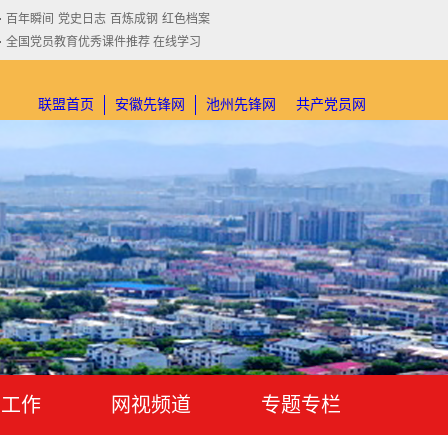
百年瞬间
党史日志
百炼成钢
红色档案
全国党员教育优秀课件推荐 在线学习
联盟首页
安徽先锋网
池州先锋网
共产党员网
才工作
网视频道
专题专栏