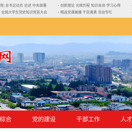
育|
总书记动员
论述
中央部署
创新理论
光辉历程
知识自测
学习心得
全国大学生党史知识竞答大会
精品党课展播 干货满满
活动专栏
综合
党的建设
干部工作
人