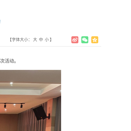
动
【字体大小：
大
中
小
】
此次活动。