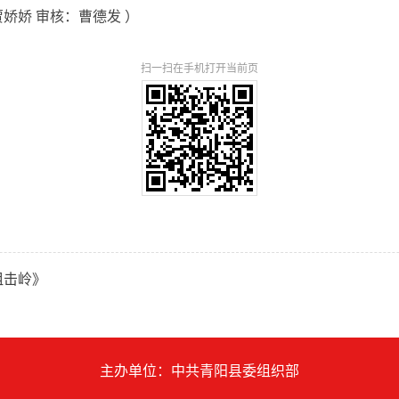
娇娇 审核：曹德发 ）
扫一扫在手机打开当前页
狙击岭》
主办单位：中共青阳县委组织部